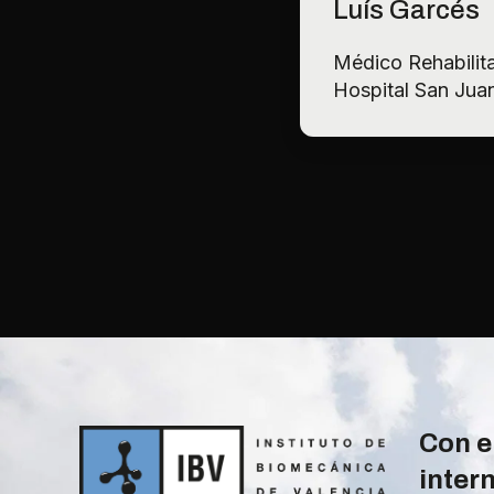
Luís Garcés
Médico Rehabilit
Hospital San Jua
Con e
inter