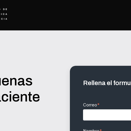
uenas
Rellena el formu
aciente
Correo
*
Nombre
*