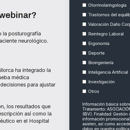
Otorrinolaringología
 webinar?
Trastornos del equilib
Valoración Daño Cor
 la posturografía
Reintegro Laboral
aciente neurológico.
Ergonomía
Deporte
Bioingeniería
lorca ha integrado la
Inteligencia Artificial
rueba médica
Investigación
decisiones para ajustar
Otros
Información básica sobr
n, los resultados que
Tratamiento: ASOCIACI
rescripción así como la
(IBV). Finalidad: Gestión
información promocional
éutico en el Hospital
asisten, así como accede
datos en nuestra
polític