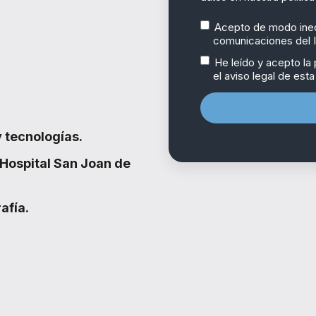
Acepto de modo inequ
comunicaciones del I
He leído y acepto la p
el aviso legal de est
y tecnologías.
 Hospital San Joan de
afía.