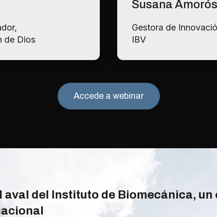
Susana Amorós
ador,
Gestora de Innovació
n de Dios
IBV
Accede a webinar
l aval del Instituto de Biomecánica, un
nacional